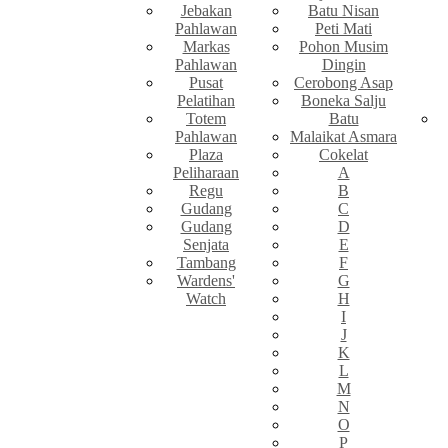
Jebakan
Batu Nisan
Pahlawan
Peti Mati
Markas
Pohon Musim
Pahlawan
Dingin
Pusat
Cerobong Asap
Pelatihan
Boneka Salju
Totem
Batu
Pahlawan
Malaikat Asmara
Plaza
Cokelat
Peliharaan
A
Regu
B
Gudang
C
Gudang
D
Senjata
E
Tambang
F
Wardens'
G
Watch
H
I
J
K
L
M
N
O
P