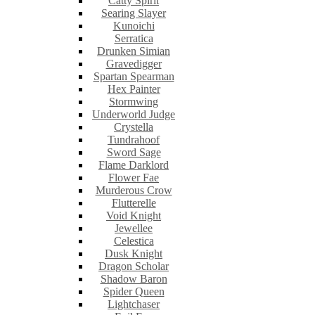
Catty Spirit
Searing Slayer
Kunoichi
Serratica
Drunken Simian
Gravedigger
Spartan Spearman
Hex Painter
Stormwing
Underworld Judge
Crystella
Tundrahoof
Sword Sage
Flame Darklord
Flower Fae
Murderous Crow
Flutterelle
Void Knight
Jewellee
Celestica
Dusk Knight
Dragon Scholar
Shadow Baron
Spider Queen
Lightchaser