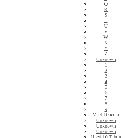
Q
R
S
T
U
V
W
X
Y
Z
Unknown
1
2
3
4
5
6
7
8
9
Vlad Dracula
Unknown
Unknown
Unknown
Upeti 10 Tahun