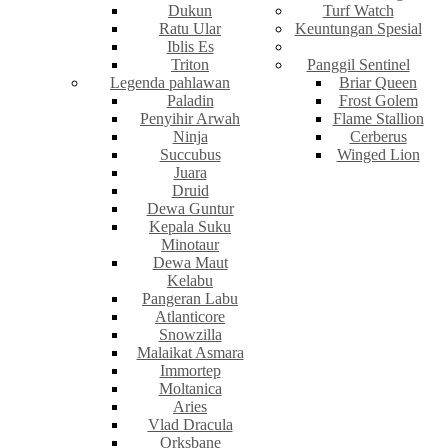
Dukun
Turf Watch
Ratu Ular
Keuntungan Spesial
Iblis Es
Triton
Panggil Sentinel
Legenda pahlawan
Briar Queen
Paladin
Frost Golem
Penyihir Arwah
Flame Stallion
Ninja
Cerberus
Succubus
Winged Lion
Juara
Druid
Dewa Guntur
Kepala Suku
Minotaur
Dewa Maut
Kelabu
Pangeran Labu
Atlanticore
Snowzilla
Malaikat Asmara
Immortep
Moltanica
Aries
Vlad Dracula
Orksbane