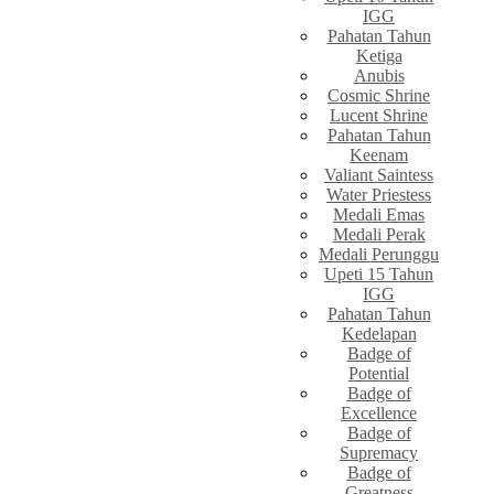
IGG
Pahatan Tahun
Ketiga
Anubis
Cosmic Shrine
Lucent Shrine
Pahatan Tahun
Keenam
Valiant Saintess
Water Priestess
Medali Emas
Medali Perak
Medali Perunggu
Upeti 15 Tahun
IGG
Pahatan Tahun
Kedelapan
Badge of
Potential
Badge of
Excellence
Badge of
Supremacy
Badge of
Greatness