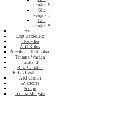
Penjara 6
Gila
Penjara 7
Gila
Penjara 8
Arena
Lost Battlefield
Ekspedisi
Arid Ruins
Percobaan Terlupakan
Tantang Warden
Lostland
Blitz Gauntlet
Krisis Kastil
Archdemon
Avaricifer
Penipu
Tentara Menyala