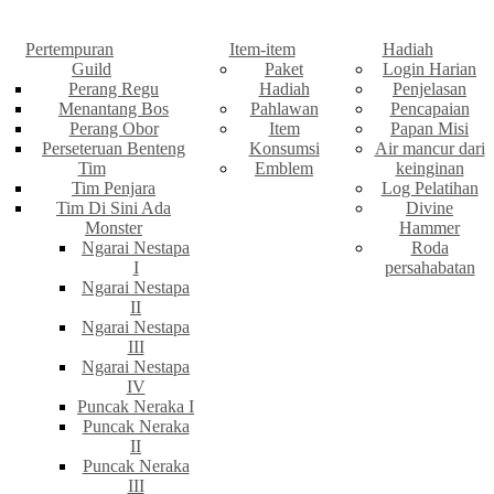
Pertempuran
Item-item
Hadiah
Guild
Paket
Login Harian
Perang Regu
Hadiah
Penjelasan
Menantang Bos
Pahlawan
Pencapaian
Perang Obor
Item
Papan Misi
Perseteruan Benteng
Konsumsi
Air mancur dari
Tim
Emblem
keinginan
Tim Penjara
Log Pelatihan
Tim Di Sini Ada
Divine
Monster
Hammer
Ngarai Nestapa
Roda
I
persahabatan
Ngarai Nestapa
II
Ngarai Nestapa
III
Ngarai Nestapa
IV
Puncak Neraka I
Puncak Neraka
II
Puncak Neraka
III