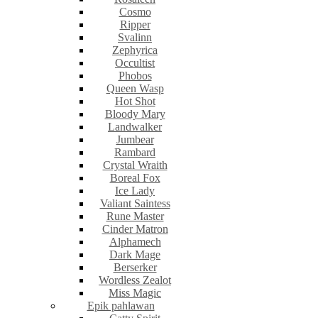
Cosmo
Ripper
Svalinn
Zephyrica
Occultist
Phobos
Queen Wasp
Hot Shot
Bloody Mary
Landwalker
Jumbear
Rambard
Crystal Wraith
Boreal Fox
Ice Lady
Valiant Saintess
Rune Master
Cinder Matron
Alphamech
Dark Mage
Berserker
Wordless Zealot
Miss Magic
Epik pahlawan