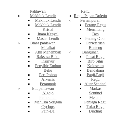
Pahlawan
Regu
Makhluk Lendir
Regu. Papan Buletin
Makhluk Lendir
Pertempuran
Makhluk Lendir
Perang Regu
Kristal
Menantang
Juara Kenyal
Bos
Master Lendir
Perang Obor
Biasa pahlawan
Perseteruan
Malaikat
Benteng
Ahli Menembak
Bangunan
Raksasa Bukit
Pusat Regu
Insinyur
Biro Sihir
Penyihir Embun
Koloseum
Beku
Bendahara
Peri Pohon
Panji-Panji
Alkemis
Regu
Perampok
Altar Sentinel
Elit pahlawan
Markas
Algojo
Sentinel
Pembunuh
Menara
Manusia Serigala
Penjaga Regu
Cyclops
Toko Regu
Pain-Da
Dinding