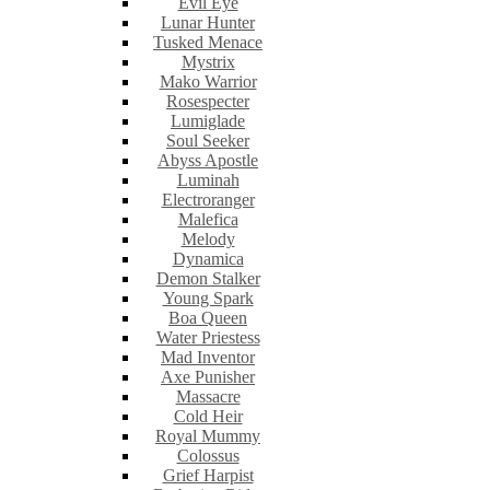
Evil Eye
Lunar Hunter
Tusked Menace
Mystrix
Mako Warrior
Rosespecter
Lumiglade
Soul Seeker
Abyss Apostle
Luminah
Electroranger
Malefica
Melody
Dynamica
Demon Stalker
Young Spark
Boa Queen
Water Priestess
Mad Inventor
Axe Punisher
Massacre
Cold Heir
Royal Mummy
Colossus
Grief Harpist