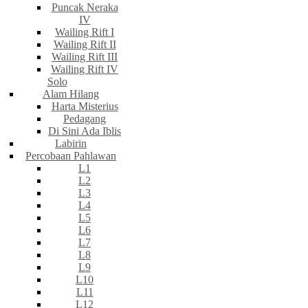
Puncak Neraka
IV
Wailing Rift I
Wailing Rift II
Wailing Rift III
Wailing Rift IV
Solo
Alam Hilang
Harta Misterius
Pedagang
Di Sini Ada Iblis
Labirin
Percobaan Pahlawan
L1
L2
L3
L4
L5
L6
L7
L8
L9
L10
L11
L12