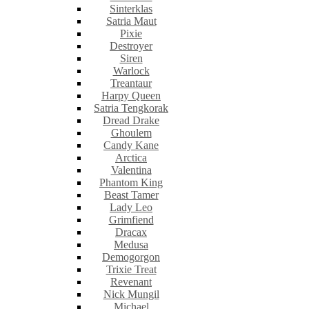
Sinterklas
Satria Maut
Pixie
Destroyer
Siren
Warlock
Treantaur
Harpy Queen
Satria Tengkorak
Dread Drake
Ghoulem
Candy Kane
Arctica
Valentina
Phantom King
Beast Tamer
Lady Leo
Grimfiend
Dracax
Medusa
Demogorgon
Trixie Treat
Revenant
Nick Mungil
Michael