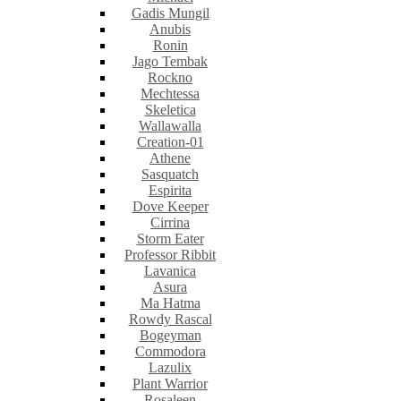
Gadis Mungil
Anubis
Ronin
Jago Tembak
Rockno
Mechtessa
Skeletica
Wallawalla
Creation-01
Athene
Sasquatch
Espirita
Dove Keeper
Cirrina
Storm Eater
Professor Ribbit
Lavanica
Asura
Ma Hatma
Rowdy Rascal
Bogeyman
Commodora
Lazulix
Plant Warrior
Rosaleen