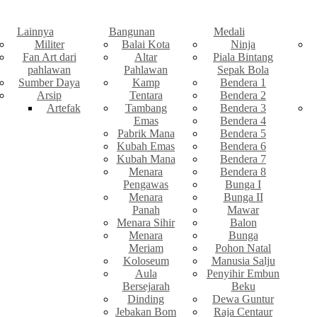
Lainnya
Bangunan
Medali
Militer
Balai Kota
Ninja
Fan Art dari
Altar
Piala Bintang
pahlawan
Pahlawan
Sepak Bola
Sumber Daya
Kamp
Bendera 1
Arsip
Tentara
Bendera 2
Artefak
Tambang
Bendera 3
Emas
Bendera 4
Pabrik Mana
Bendera 5
Kubah Emas
Bendera 6
Kubah Mana
Bendera 7
Menara
Bendera 8
Pengawas
Bunga I
Menara
Bunga II
Panah
Mawar
Menara Sihir
Balon
Menara
Bunga
Meriam
Pohon Natal
Koloseum
Manusia Salju
Aula
Penyihir Embun
Bersejarah
Beku
Dinding
Dewa Guntur
Jebakan Bom
Raja Centaur