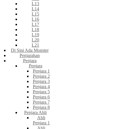
L13
L14
L15
L16
L17
L18
L19
L20
L21
Di Sini Ada Monster
Penjarahan
Penjara
Penjara
Penjara 1
Penjara 2
Penjara 3
Penjara 4
Penjara 5
Penjara 6
Penjara 7
Penjara 8
Penjara Ahli
Ahli
Penjara 1
Ahli