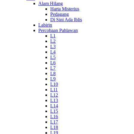
Alam Hilang
Harta Misterius
Pedagang
Di Sini Ada Iblis
Labirin
Percobaan Pahlawan
L1
L2
L3
L4
L5
L6
L7
L8
L9
L10
L11
L12
L13
L14
L15
L16
L17
L18
L19