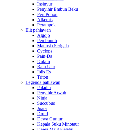
Insinyur
Penyihir Embun Beku
Peri Pohon
Alkemis
Perampok
Elit pahlawan
Algojo
Pembunuh
Manusia Serigala
Cyclops
Pain-Da
Dukun
Ratu Ular
Iblis Es
Triton
Legenda pahlawan
Paladin
Penyihir Arwah
Ninja
Succubus
Juara
Druid
Dewa Guntur
Kepala Suku Minotaur
Dewa Maut Kelabu