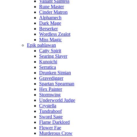
Valiant Saintess
Rune Master
Cinder Matron
Alphamech
Dark Mage
Berserker
Wordless Zealot
Miss Magic
Epik pahlawan
Catty Spirit
Searing Slayer
Kunoichi
Serratica
Drunken Simian
Gravedigger
Spartan Spearman
Hex Painter
Stormwing
Underworld Judge
Crystella
Tundrahoof
Sword Sage
Flame Darklord
Flower Fae
Murderous Crow