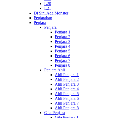
L20
L21
Di Sini Ada Monster
Penjarahan
Penjara
Penjara
Penjara 1
Penjara 2
Penjara 3
Penjara 4
Penjara 5
Penjara 6
Penjara 7
Penjara 8
Penjara Ahli
Ahli Penjara 1
Ahli Penjara 2
Ahli Penjara 3
Ahli Penjara 4
Ahli Penjara 5
Ahli Penjara 6
Ahli Penjara 7
Ahli Penjara 8
Gila Penjara
Gila Penjara 1