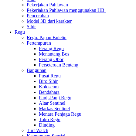
Pekerjakan Pahlawan
Pekerjakan Pahlawan menggunakan HB.
Pencerahan
Model 3D dari karakter
Sihir
Regu
Regu. Papan Buletin
Pertempuran
Perang Regu
Menantang Bos
Perang Obor
Perseteruan Benteng
Bangunan
Pusat Regu
Biro Sihir
Koloseum
Bendahara
Panji-Panji Regu
Altar Sentinel
Markas Sentinel
Menara Penjaga Regu
Toko Regu
Dinding
Turf Watch
Keuntungan Spesial