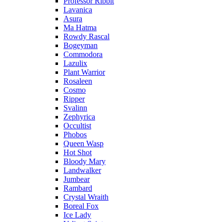
Professor Ribbit
Lavanica
Asura
Ma Hatma
Rowdy Rascal
Bogeyman
Commodora
Lazulix
Plant Warrior
Rosaleen
Cosmo
Ripper
Svalinn
Zephyrica
Occultist
Phobos
Queen Wasp
Hot Shot
Bloody Mary
Landwalker
Jumbear
Rambard
Crystal Wraith
Boreal Fox
Ice Lady