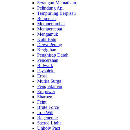
Serangan Mematikan
Pelindung Api
Tempurung Berpisau
Berpencar
Memperlambat
Mempercepat
Mengamuk
Kulit Batu
Dewa Perang
Kegigihan
Penghisap Darah
Pencerahan
Bulwark
Psyshield
Erosi
Murka Surga
Penghakiman
Empower
Sharpen
Feint
Brute Force
Iron Will
Regenerate
Sacred Light
Unholy Pact