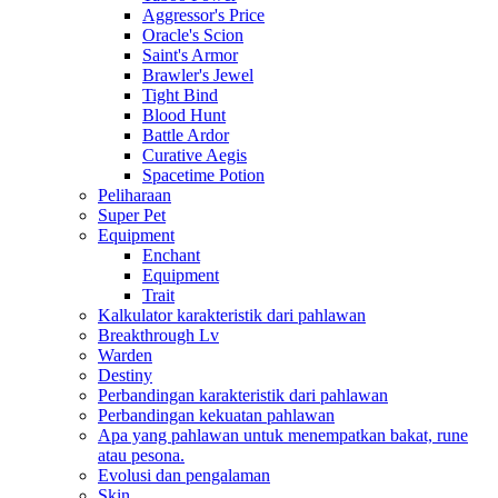
Aggressor's Price
Oracle's Scion
Saint's Armor
Brawler's Jewel
Tight Bind
Blood Hunt
Battle Ardor
Curative Aegis
Spacetime Potion
Peliharaan
Super Pet
Equipment
Enchant
Equipment
Trait
Kalkulator karakteristik dari pahlawan
Breakthrough Lv
Warden
Destiny
Perbandingan karakteristik dari pahlawan
Perbandingan kekuatan pahlawan
Apa yang pahlawan untuk menempatkan bakat, rune
atau pesona.
Evolusi dan pengalaman
Skin