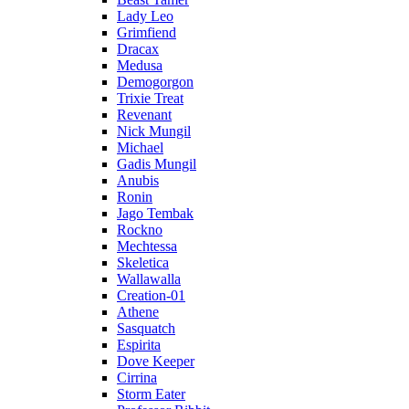
Lady Leo
Grimfiend
Dracax
Medusa
Demogorgon
Trixie Treat
Revenant
Nick Mungil
Michael
Gadis Mungil
Anubis
Ronin
Jago Tembak
Rockno
Mechtessa
Skeletica
Wallawalla
Creation-01
Athene
Sasquatch
Espirita
Dove Keeper
Cirrina
Storm Eater