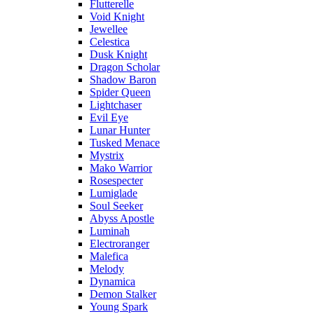
Flutterelle
Void Knight
Jewellee
Celestica
Dusk Knight
Dragon Scholar
Shadow Baron
Spider Queen
Lightchaser
Evil Eye
Lunar Hunter
Tusked Menace
Mystrix
Mako Warrior
Rosespecter
Lumiglade
Soul Seeker
Abyss Apostle
Luminah
Electroranger
Malefica
Melody
Dynamica
Demon Stalker
Young Spark