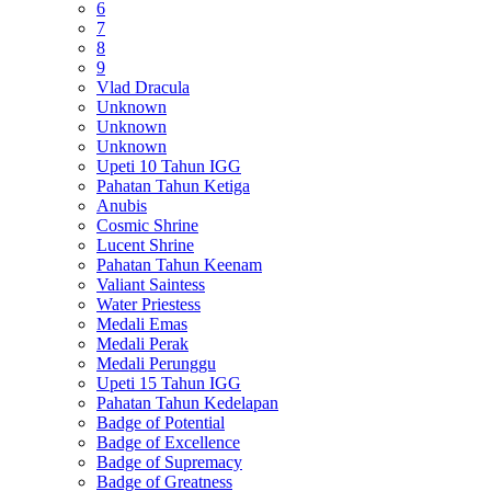
6
7
8
9
Vlad Dracula
Unknown
Unknown
Unknown
Upeti 10 Tahun IGG
Pahatan Tahun Ketiga
Anubis
Cosmic Shrine
Lucent Shrine
Pahatan Tahun Keenam
Valiant Saintess
Water Priestess
Medali Emas
Medali Perak
Medali Perunggu
Upeti 15 Tahun IGG
Pahatan Tahun Kedelapan
Badge of Potential
Badge of Excellence
Badge of Supremacy
Badge of Greatness