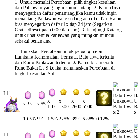
1. Untuk memulai Percobaan, pilih tingkat kesulitan
dan Pahlawan yang ingin kamu tantang. 2. Kamu bisa
menyegarkan daftar penantang jika kamu tidak ingin
menantang Pahlawan yang sedang ada di daftar. Kamu
bisa menyegarkan daftar 1x tiap 24 jam (Segarkan
Gratis direset pada 0:00 tiap hari). 3. Kunjungi Katalog
untuk lihat semua Pahlawan yang mungkin muncul
sebagai penantang.
1. Tuntaskan Percobaan untuk peluang meraih
Lambang Kehormatan, Permata, Batu Jiwa tertentu,
dan Kartu Pahlawan tertentu. 2. Kamu bisa meraih
Rune Bakat Lv 9 ketika menuntaskan Percobaan di
tingkat kesulitan Sulit.
L11
Unknown
U
x
x
x
x
x 33
x 55
Batu Jiwa
B
110
1300
2600
6500
x 2
x
19.5%
9%
1.5%
225%
39%
5.88%
0.12%
L11