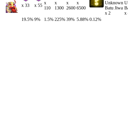
Unknown
U
x
x
x
x
x 33
x 55
Batu Jiwa
B
110
1300
2600
6500
x 2
x
19.5%
9%
1.5%
225%
39%
5.88%
0.12%