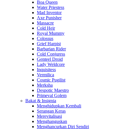
Boa Queen
Water Priestess
Mad Inventor
Axe Punisher
Massacre
Cold Heir
Royal Mummy
Colossus
Grief Harpist
Barbarian Rider
Cold Conjuress
Genteel Droid
Lady Weldcore
Inquisitess
Vermilica
Cosmic Pugilist
Merksha
Despotic Maestro
Primeval Golem
Bakat & Insignia
Menghidupkan Kembali
Serangan Keras
Merevitalisasi
Menghanguskan
Menghancurkan Diri Sendiri