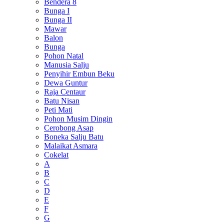
Bendera 8
Bunga I
Bunga II
Mawar
Balon
Bunga
Pohon Natal
Manusia Salju
Penyihir Embun Beku
Dewa Guntur
Raja Centaur
Batu Nisan
Peti Mati
Pohon Musim Dingin
Cerobong Asap
Boneka Salju Batu
Malaikat Asmara
Cokelat
A
B
C
D
E
F
G