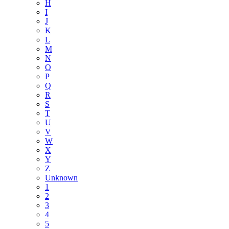
H
I
J
K
L
M
N
O
P
Q
R
S
T
U
V
W
X
Y
Z
Unknown
1
2
3
4
5