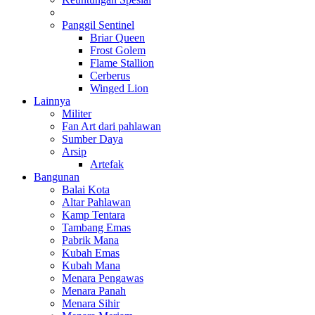
Panggil Sentinel
Briar Queen
Frost Golem
Flame Stallion
Cerberus
Winged Lion
Lainnya
Militer
Fan Art dari pahlawan
Sumber Daya
Arsip
Artefak
Bangunan
Balai Kota
Altar Pahlawan
Kamp Tentara
Tambang Emas
Pabrik Mana
Kubah Emas
Kubah Mana
Menara Pengawas
Menara Panah
Menara Sihir