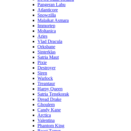
Pangeran Labu
Atlanticore
Snowzilla
Malaikat Asmara
Immortep
Moltanica
Aries
Vlad Dracula
Orksbane
Sinterklas
Satria Maut
Pixie
Destroyer
Siren
Warlock
Treantaur
Harpy Queen
Satria Tengkorak
Dread Drake
Ghoulem
Candy Kane
Arctica
Valentina
Phantom King
Beast Tamer