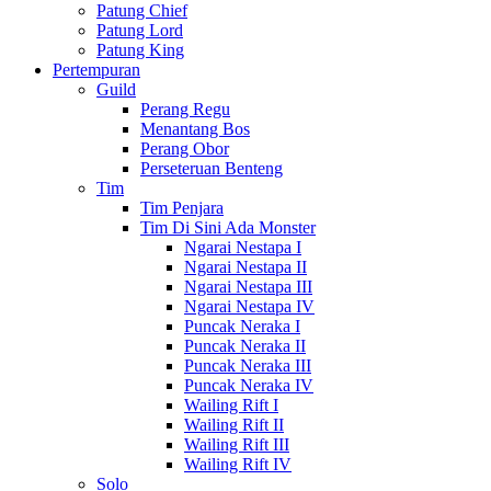
Patung Chief
Patung Lord
Patung King
Pertempuran
Guild
Perang Regu
Menantang Bos
Perang Obor
Perseteruan Benteng
Tim
Tim Penjara
Tim Di Sini Ada Monster
Ngarai Nestapa I
Ngarai Nestapa II
Ngarai Nestapa III
Ngarai Nestapa IV
Puncak Neraka I
Puncak Neraka II
Puncak Neraka III
Puncak Neraka IV
Wailing Rift I
Wailing Rift II
Wailing Rift III
Wailing Rift IV
Solo