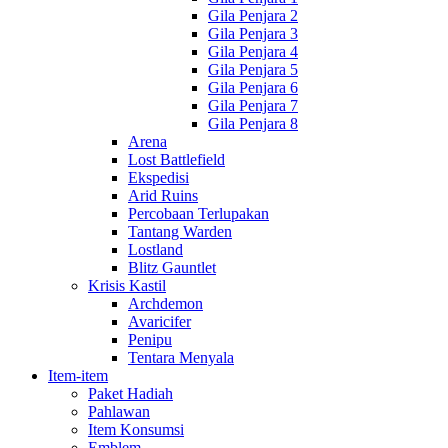
Gila Penjara 2
Gila Penjara 3
Gila Penjara 4
Gila Penjara 5
Gila Penjara 6
Gila Penjara 7
Gila Penjara 8
Arena
Lost Battlefield
Ekspedisi
Arid Ruins
Percobaan Terlupakan
Tantang Warden
Lostland
Blitz Gauntlet
Krisis Kastil
Archdemon
Avaricifer
Penipu
Tentara Menyala
Item-item
Paket Hadiah
Pahlawan
Item Konsumsi
Emblem