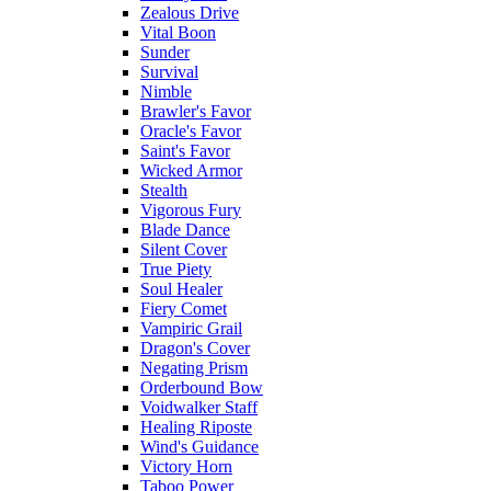
Zealous Drive
Vital Boon
Sunder
Survival
Nimble
Brawler's Favor
Oracle's Favor
Saint's Favor
Wicked Armor
Stealth
Vigorous Fury
Blade Dance
Silent Cover
True Piety
Soul Healer
Fiery Comet
Vampiric Grail
Dragon's Cover
Negating Prism
Orderbound Bow
Voidwalker Staff
Healing Riposte
Wind's Guidance
Victory Horn
Taboo Power